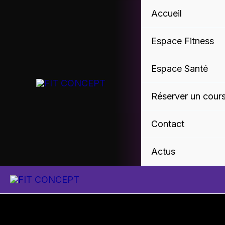
Skip
Accueil
to
content
Espace Fitness
Espace Santé
Réserver un cour
Contact
Actus